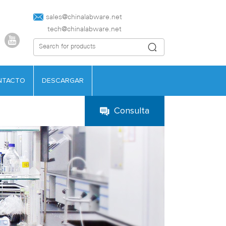
sales@chinalabware.net‍
tech@chinalabware.net
NTACTO
DESCARGAR
Consulta