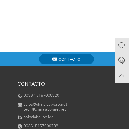
CONTACTO
CONTACTO
0086-15157000820
sales@chinalabware.net‍
tech@chinalabware.net
chinalabsupplies
008615157009788