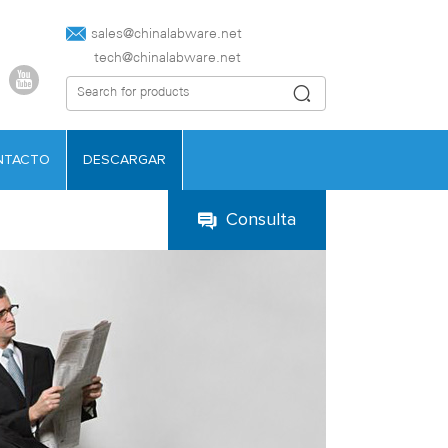
sales@chinalabware.net‍
tech@chinalabware.net
NTACTO
DESCARGAR
Consulta