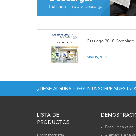
Está aquí:
Inicio
>
Descargar
Catalogo 2018 Completo
May 15,2018
¿TIENE ALGUNA PREGUNTA SOBRE NUESTR
LISTA DE
DEMOSTRACI
PRODUCTOS
Brasil Analytica
Cromatografia
Alemania Analyt