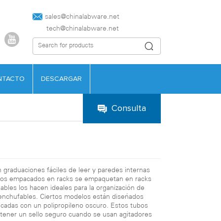
sales@chinalabware.net‍
tech@chinalabware.net
NTACTO
DESCARGAR
Consulta
graduaciones fáciles de leer y paredes internas
s tubos empacados en racks se empaquetan en racks
lables los hacen ideales para la organización de
o enchufables. Ciertos modelos están diseñados
ricadas con un polipropileno oscuro. Estos tubos
antener un sello seguro cuando se usan agitadores