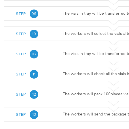
STEP
09
The vials in tray will be transferred 
STEP
10
The workers will collect the vials afte
STEP
07
The vials in tray will be transferred t
STEP
11
The workers will check all the vials
STEP
12
The workers will pack 100pieces via
STEP
13
The workers will send the package t