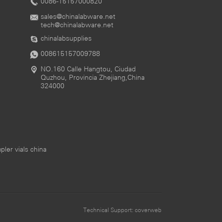
0086-15157000820
sales@chinalabware.net‍
tech@chinalabware.net
chinalabsupplies
008615157009788
NO.160 Calle Hangtou, Ciudad
Quzhou, Provincia Zhejiang,China
324000
ler vials china
Technical Support:
coverweb