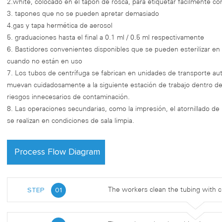
2.white, colocado en el tapón de rosca, para etiquetar fácilmente co
3. tapones que no se pueden apretar demasiado
4.gas y tapa hermética de aerosol
5. graduaciones hasta el final a 0.1 ml / 0.5 ml respectivamente
6. Bastidores convenientes disponibles que se pueden esterilizar e
cuando no están en uso
7. Los tubos de centrífuga se fabrican en unidades de transporte au
muevan cuidadosamente a la siguiente estación de trabajo dentro de l
riesgos innecesarios de contaminación.
8. Las operaciones secundarias, como la impresión, el atornillado de
se realizan en condiciones de sala limpia.
Process Flow Diagram
STEP
01
The workers clean the tubing with c