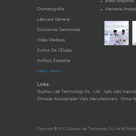
Brasil Analytica
Cromatografia
Alemania Analyt
Labware General
Soluciones Genomicas
Vides Medicas
Cultivo De CÉlulas
AnÁlisis Espectra
Learn more...
Links:
Quzhou Lab Technology Co., Ltd.
hplc vials manuf
Chinese Autosampler Vials Manufacturers
China Hp
Copyright @ 2017 Quzhou Lab Technology Co.,Ltd All Rig