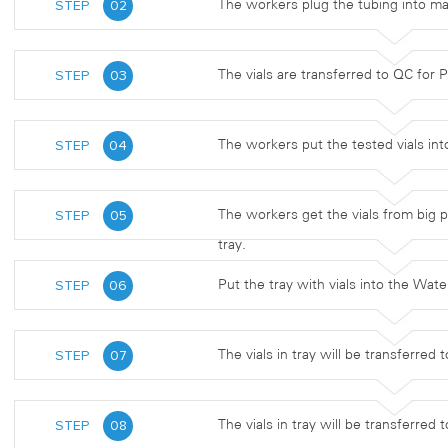
STEP
02
The workers plug the tubing into ma
STEP
03
The vials are transferred to QC for P
STEP
04
The workers put the tested vials in
STEP
05
The workers get the vials from big p
tray.
STEP
06
Put the tray with vials into the Wate
STEP
07
The vials in tray will be transferred t
STEP
08
The vials in tray will be transferred 