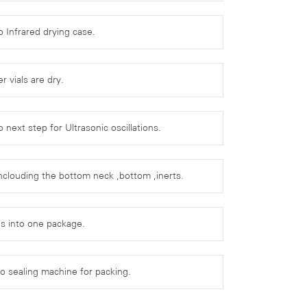
to Infrared drying case.
r vials are dry.
o next step for Ultrasonic oscillations.
 inclouding the bottom neck ,bottom ,inerts.
ls into one package.
o sealing machine for packing.