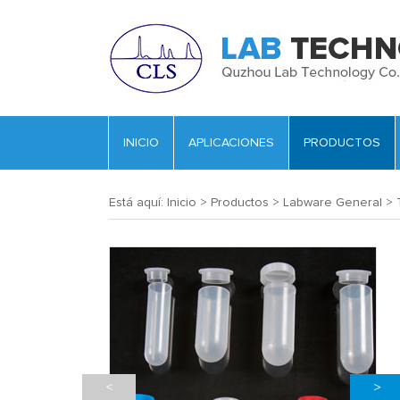
INICIO
APLICACIONES
PRODUCTOS
Está aquí:
Inicio
>
Productos
>
Labware General
>
<
>