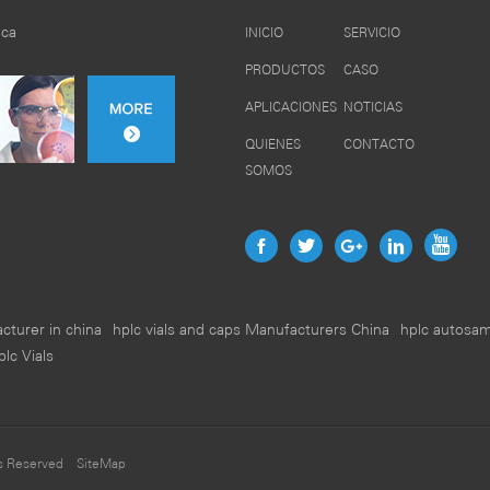
ica
INICIO
SERVICIO
PRODUCTOS
CASO
APLICACIONES
NOTICIAS
QUIENES
CONTACTO
SOMOS
acturer in china
hplc vials and caps Manufacturers China
hplc autosamp
lc Vials
hts Reserved
SiteMap